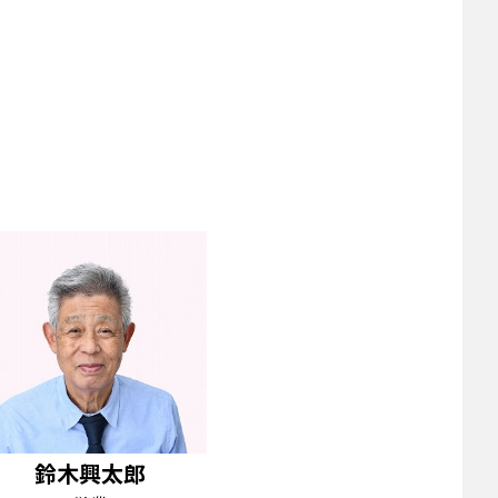
鈴木興太郎