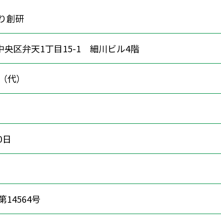
り創研
央区弁天1丁目15-1 細川ビル4階
87（代）
0日
第14564号