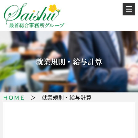
メ
ニ
ュ
ー
を
開
く
就業規則・給与計算
ＨＯＭＥ
＞ 就業規則・給与計算